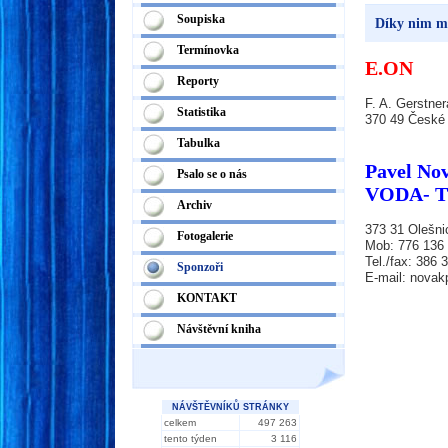
Soupiska
Díky nim m
Termínovka
E.ON
Reporty
F. A. Gerstne
Statistika
370 49 České
Tabulka
Pavel No
Psalo se o nás
VODA- 
Archiv
373 31 Olešni
Fotogalerie
Mob: 776 136
Tel./fax: 386 
Sponzoři
E-mail: novakp
KONTAKT
Návštěvní kniha
NÁVŠTĚVNÍKŮ STRÁNKY
celkem
497 263
tento týden
3 116